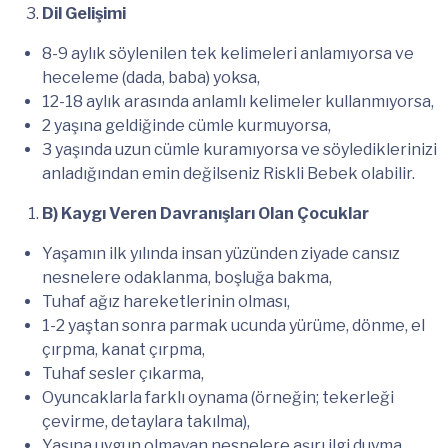
Dil Gelişimi
8-9 aylık söylenilen tek kelimeleri anlamıyorsa ve
heceleme (dada, baba) yoksa,
12-18 aylık arasında anlamlı kelimeler kullanmıyorsa,
2 yaşına geldiğinde cümle kurmuyorsa,
3 yaşında uzun cümle kuramıyorsa ve söylediklerinizi
anladığından emin değilseniz Riskli Bebek olabilir.
B) Kaygı Veren Davranışları Olan Çocuklar
Yaşamın ilk yılında insan yüzünden ziyade cansız
nesnelere odaklanma, boşluğa bakma,
Tuhaf ağız hareketlerinin olması,
1-2 yaştan sonra parmak ucunda yürüme, dönme, el
çırpma, kanat çırpma,
Tuhaf sesler çıkarma,
Oyuncaklarla farklı oynama (örneğin; tekerleği
çevirme, detaylara takılma),
Yaşına uygun olmayan nesnelere aşırı ilgi duyma